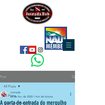
Post
All Posts
Jornada
All Posts
25 de fev. de 2020
1 min de leitura
A porta de entrada do mergulho
Curso de Mergulho