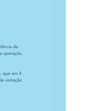
tância da 
a operação 
s
, que em 4 
e visitação 