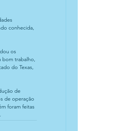
dades 
ndo conhecida, 
dou os 
m bom trabalho, 
ado do Texas, 
dução de 
s de operação 
m foram feitas 
. 