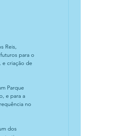
s Reis, 
futuros para o 
 e criação de 
um Parque 
, e para a 
frequência no 
 um dos 