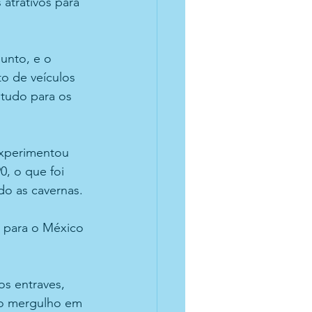
atrativos para 
unto, e o 
o de veículos 
studo para os 
experimentou 
, o que foi 
o as cavernas. 
r para o México 
s entraves, 
 o mergulho em 