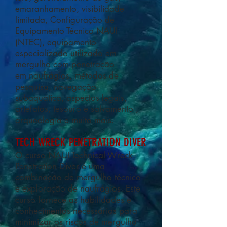
emaranhamento, visibilidade
limitada, Configuração de
Equipamento Técnico NAUI
(NTEC), equipamento
especializado utilizado em
mergulho com penetração
em naufrágios, métodos de
pesquisa, navegação
subaquática, aspectos legais,
artefatos, tesouro e salvamento ,
arqueologia e muito mais.
TECH WRECK PENETRATION DIVER
O curso NAUI Technical Wreck
Penetration Diver é uma
combinação de mergulho técnico
e exploração de naufrágios. Este
curso fornece as habilidades e
conhecimentos necessários para
minimizar os riscos de mergulho