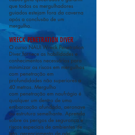
que todos os mergulhadores
guiados estejam fora da caverna
após a conclusão de um
mergulho.
WRECK PENETRATION DIVER
O curso NAUI Wreck Penetration
Diver fornece as habilidades e
conhecimentos necessários para
minimizar os riscos em mergulhos
com penetração em
profundidades não superiores a
40 metros. Mergulho
com penetração em naufrágio é
qualquer um dentro de uma
embarcação afundada, aeronave
ou estrutura semelhante. Aprenda
sobre os perigos de segurança e
riscos especiais de ambientes de
teto, gerenciamento de gás,