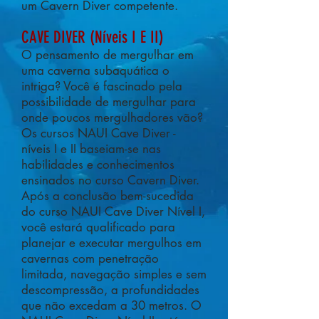
um Cavern Diver competente.
CAVE DIVER (Níveis I E II)
O pensamento de mergulhar em
uma caverna subaquática o
intriga? Você é fascinado pela
possibilidade de mergulhar para
onde poucos mergulhadores vão?
Os cursos NAUI Cave Diver -
níveis I e II baseiam-se nas
habilidades e conhecimentos
ensinados no curso Cavern Diver.
Após a conclusão bem-sucedida
do curso NAUI Cave Diver Nível I,
você estará qualificado para
planejar e executar mergulhos em
cavernas com penetração
limitada, navegação simples e sem
descompressão, a profundidades
que não excedam a 30 metros. O