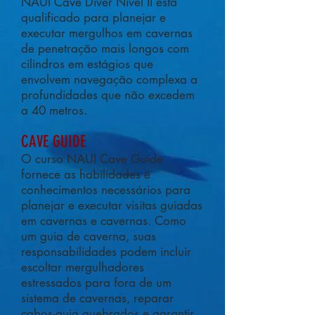
NAUI Cave Diver Nível II está
qualificado para planejar e
executar mergulhos em cavernas
de penetração mais longos com
cilindros em estágios que
envolvem navegação complexa a
profundidades que não excedem
a 40 metros.
CAVE GUIDE
O curso NAUI Cave Guide
fornece as habilidades e
conhecimentos necessários para
planejar e executar visitas guiadas
em cavernas e cavernas. Como
um guia de caverna, suas
responsabilidades podem incluir
escoltar mergulhadores
estressados ​​para fora de um
sistema de cavernas, reparar
cabos-guia quebrados e garantir