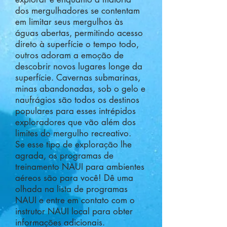
dos mergulhadores se contentam
em limitar seus mergulhos às
águas abertas, permitindo acesso
direto à superfície o tempo todo,
outros adoram a emoção de
descobrir novos lugares longe da
superfície. Cavernas submarinas,
minas abandonadas, sob o gelo e
naufrágios são todos os destinos
populares para esses intrépidos
exploradores que vão além dos
limites do mergulho recreativo.
Se esse tipo de exploração lhe
agrada, os programas de
treinamento NAUI para ambientes
aéreos são para você! Dê uma
olhada na lista de programas
NAUI e entre em contato com o
instrutor NAUI local para obter
informações adicionais.