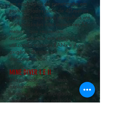
em naufrágios de penetração em
profundidades além de 40 metros
e utilizar trimix para mergulhos até
profundidades não superiores 55
metros, que requeiram
descompressão em estágios,
utilizando misturas EANx e / ou
oxigênio durante a
descompressão.
MINE DIVER I E II
Mergulhadores de minas
exploram poços de minas
abandonados e inundados,
abandonados no passado ​​
quando um local específico era
uma operação de mineração
ativa. Os cursos NAUI Mine Diver
Nível I e ​​Nível II ensinam as
habilidades e conhecimentos