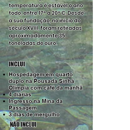
temperatura é estável o ano
todo, entre 17° a 20° C. Desde
a sua fundação, no início do
século XVIII, foram retiradas
aproximadamente 35
toneladas de ouro.
INCLUI
Hospedagem em quarto
duplo na Pousada Sinhá
Olímpia com café da manhã
4 diárias
Ingresso na Mina da
Passagem
3 dias de mergulho
NÃO INCLUI