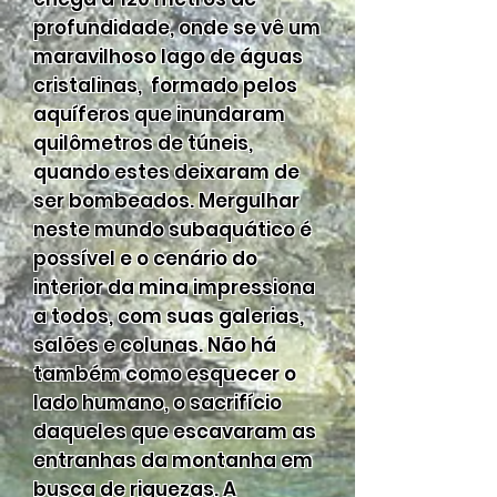
profundidade, onde se vê um
maravilhoso lago de águas
cristalinas, formado pelos
aquíferos que inundaram
quilômetros de túneis,
quando estes deixaram de
ser bombeados. Mergulhar
neste mundo subaquático é
possível e o cenário do
interior da mina impressiona
a todos, com suas galerias,
salões e colunas. Não há
também como esquecer o
lado humano, o sacrifício
daqueles que escavaram as
entranhas da montanha em
busca de riquezas. A