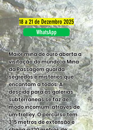
18 a 21 de Dezembro 2025
WhatsApp
Maior mina de ouro aberta a
visitação do mundo, a Mina
da Passagem guarda
segredos e mistérios que
encantam a todos. A
descida para as galerias
subterrâneas se faz de
modo incomum, através de
um trolley. O percurso tem
315 metros de extensão e
chega a 120 metros de