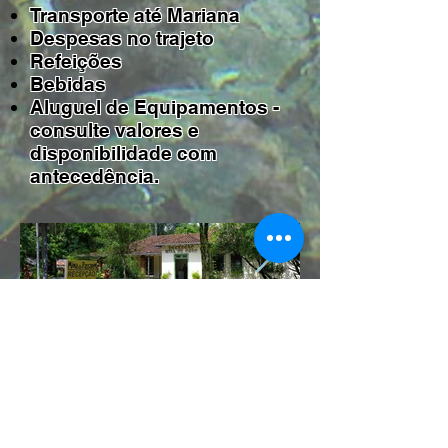
Transporte até Mariana
Despesas no trajeto
Refeições
Bebidas
Aluguel de Equipamentos -
consulte valores e
disponibilidade com
antecedência.
SAIBA MAIS