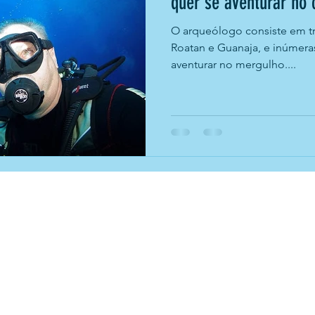
quer se aventurar no 
O arqueólogo consiste em três
Roatan e Guanaja, e inúmeras
aventurar no mergulho....