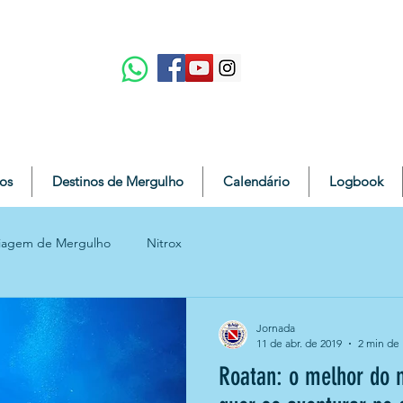
os
Destinos de Mergulho
Calendário
Logbook
iagem de Mergulho
Nitrox
Jornada
11 de abr. de 2019
2 min de 
Roatan: o melhor do