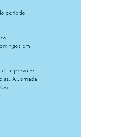
do período 
dos 
 domingos em 
t,  a prova de 
dias. A Jornada 
/ou 
e.