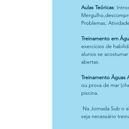
Aulas Teóricas
: Intr
Mergulho,descompre
Problemas, Atividad
Treinamento em Águ
exercícios de habili
alunos se acostumar
abertas.  
Treinamento Águas A
ou prova de mar (ch
piscina.
 Na Jornada Sub o aluno poderá ter aulas adicionais (sem custo), caso o instrutor avalie que 
seja necessário trei