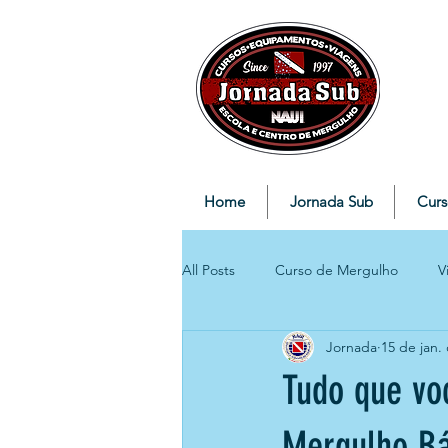
Home
Jornada Sub
Curs
All Posts
Curso de Mergulho
V
Jornada
15 de jan.
Tudo que vo
Mergulho Bá