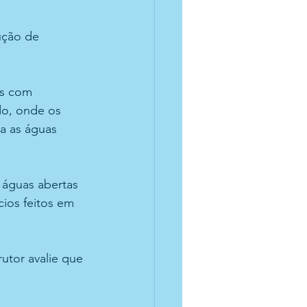
ção de 
os com 
do, onde os 
a as águas 
 águas abertas 
ios feitos em 