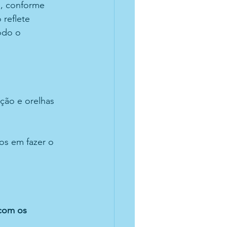
s, conforme 
o reflete 
odo o 
ção e orelhas 
os em fazer o 
com os 