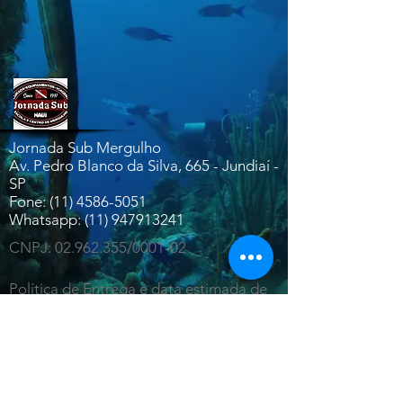
Jornada Sub Mergulho
Av. Pedro Blanco da Silva, 665 - Jundiaí -
SP
Fone: (11) 4586-5051
Whatsapp:
(11) 947913241
CNPJ:
02.962.355
/0001-02
Política de Entrega e data estimada de
entrega dos produtos
Políticas de Troca, Devolução e Reembolso