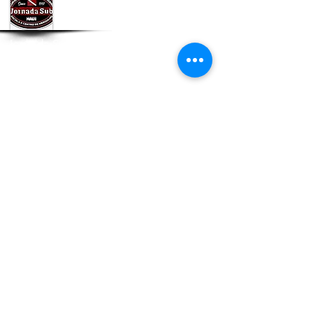
Jornada Sub Mergulho
Av. Pedro Blanco da Silva, 665 - Jundiaí -
SP
Fone: (11) 4586-5051
Whatsapp:
(11) 947913241
CNPJ:
02.962.355
/0001-02
Política de Entrega e data estimada de
entrega dos produtos
Políticas de Troca, Devolução e Reembolso